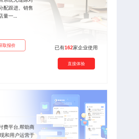
分配跟进。销售
一...
获取报价
已有
162
家企业使用
直接体验
付费平台,帮助商
变现和用户运营于